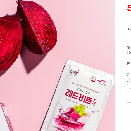
배
상
(
판
지
상
-