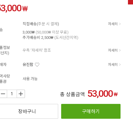
53,000
₩
직접배송(
주문 시 결제
)
자세히
송
3,000₩
(50,000₩ 이상 무료)
추가배송비
2,500₩
(도서산간지역)
품정보
우측 '자세히' 참조
자세히
원산지)
매자
유진팜
자세히
역사랑
사용 가능
품권
53,000
₩
+
총 상품금액
장바구니
구매하기