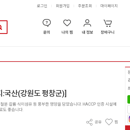
로그인
회원가입
주문조회
마이페이지
문의
나의 찜
내 정보
장바구니
지:국산(강원도 평창군)]
철분·칼륨·식이섬유 등 풍부한 영양을 담았습니다. HACCP 인증 시설에
로도 좋습니다.
공유
찜