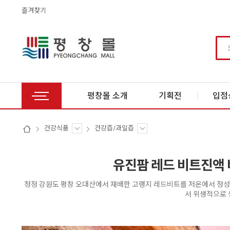
즐겨찾기
평창몰 소개
기획전
입점
건강식품
건강즙/과일즙
유진팜 레드 비트진액 비
청정 강원도 평창 오대산에서 재배한 고랭지 레드비트를 저온에서 정성껏 
서 위생적으로 