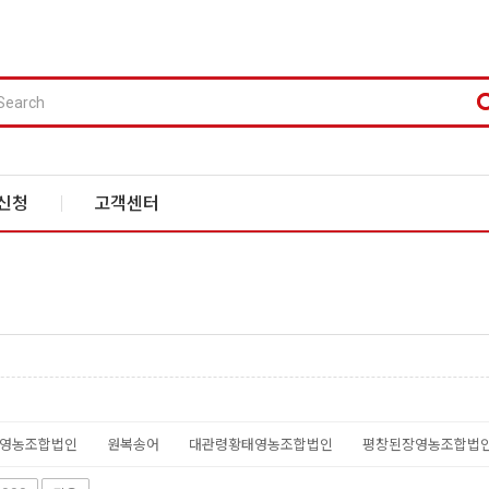
신청
고객센터
영농조합법인
원복송어
대관령황태영농조합법인
평창된장영농조합법