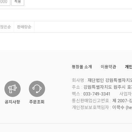
적용
평많은순
판매량순
평창몰 소개
이용약관
개
회사명 :
재단법인 강원특별자치
주소 :
강원특별자치도 원주시 호
팩스 :
033-749-3341
사업자
통신판매업신고번호 :
제 2007-
공지사항
주문조회
개인정보보호책임자 :
이학수 (
he